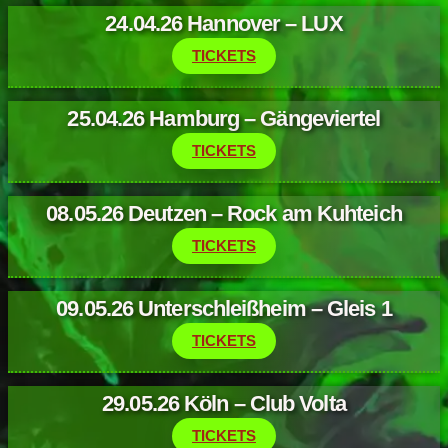
24.04.26 Hannover – LUX
TICKETS
25.04.26 Hamburg – Gängeviertel
TICKETS
08.05.26 Deutzen – Rock am Kuhteich
TICKETS
09.05.26 Unterschleißheim – Gleis 1
TICKETS
29.05.26 Köln – Club Volta
TICKETS